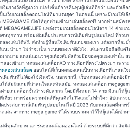
มที่คุณเห็นและเล่นในคาสิโน อาเขต หรือร้านรับพนันในพื้นที่ของ
ินรางวัลที่สูงกว่า เปอร์เซ็นต์การคืนทุนผู้เล่นที่ดีกว่า และตัวเลือ
เป็นเว็บเกมสล็อตออนไลน์ที่มาแรงสุดๆ ในตอนนี้ เพราะมีเกมให้เล
MEGAGAME เปิดให้ทุกท่านเข้ามาเล่นสล็อตฟรี หากท่านสมัครสม
ไซต์ MEGAGAME.LIFE แหล่งรวมเกมสล็อตออนไลน์จาก 14 ค่ายเกม
นพิเศษทุกท่าน พร้อมเติมเต็มประสบการณ์เดิมพันรูปแบบใหม่ ที่ร
ลองเล่นได้ฟรี. ส่งท้ายผู้ที่สนใจเดิมพันเกมของเรา แต่อยากที่จะมั
รได้แนะนำมา ไม่ว่าจะเป็น ระบบของเราดียังไง, เล่นผ่านมือถือดีแค
ากมาย แต่แน่นอนว่าคุณต้องสัมผัสด้วยมือของคุณเองเท่านั้น สน
เราลองเข้ามา ทดลองเล่นสล็อตXO ทางเลือกที่ตรงไปตรงมา เพราะเ
ทดลองเล่นสล็อต
ออนไลน์ที่เว็บทดลองเล่นเป็นทางเลือกที่น่าสนใจสำ
ิมพันที่ไม่ต้องใช้เงินจริง. นอกจากนี้, เว็บทดลองเล่นสล็อตยังมี
้เล่นได้สัมผัสเกมที่น่าสนใจและทันสมัย. ทดลองเล่นสล็อต megagam
ายเกมสล็อตชั้นนำระดับสากล โดยมีทั้งหมด 14 ค่าย มีเกมให้ผู้เ
ทีเดียว มาพร้อมความมันส์ที่คุณคิดไม่ถึงและไม่ซ้ำใคร อัปเดตร
ปิดประสบการณ์เดิมพันรูปแบบใหม่ในปี 2023 กับเกมสล็อตที่มาพร้
ดดเด่น จากทาง mega game ที่ได้รวบบรวมมาไว้ให้ผู้เล่นได้เข้ามาส
ไม่มีทุนสักบาท เอาชนะเกมสล็อตออนไลน์ ด้วยระบบที่ดีกว่า สัมผัส