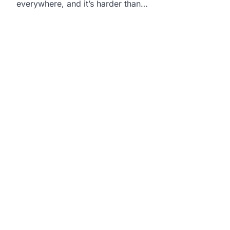
everywhere, and it’s harder than…