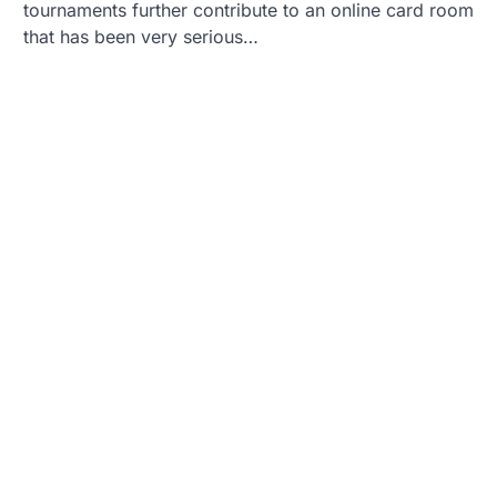
tournaments further contribute to an online card room
that has been very serious…