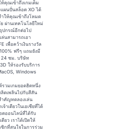
้คุณเข้าถึงเกมเต็ม
แผนปั่นสล็อต XO ได้
ทำให้คุณเข้าถึงโหมด
ภัย ผ่านเทคโนโลยีใหม่
อุปกรณ์อีกต่อไป
ู้เล่นสามารถเอา
เพื่อคว้าเงินรางวัล
า 100% ฟรีๆ แถมยังมี
24 ชม. บริษัท
3D ให้รองรับบริการ
, MacOS, Windows
ซต์รวมเกมยอดฮิตหนึ่ง
พลิดเพลินไปกับสีสัน
่สำคัญทดลองเล่น
้าเดียวในเอเชียที่ได้
ออนไลน์ที่ได้รับ
ียว เราได้เปิดให้
มาชิกที่สนใจในการร่วม