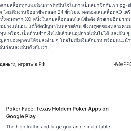
าถึงเกมสล็อตทุกเกมก่อนการตัดสินใจในการเป็นสมาชิกกับเรา pg-s
ใจ โดยทีมงานมืออาชีพตลอด 24 ชั่วโมง. ทดลองเล่นสล็อตXO เต
งทั้งหมดจาก XO หนึ่งในเกมสล็อตออนไลน์ชื่อดัง ด้วยเกมฮิตมากมาย
ผัสอย่างแน่นอน แต่ก็ติดปัญหาในหลายด้าน ซึ่งเหตุผลของหลายค
ทุน หรือจะเป็นด้านฝากเงินไปแล้วเล่นอุปกรณ์เล่นไม่ได้ และอื่น ๆ ด
ัญหาของทุกคนให้จบลงง่าย ๆ โดยไม่เสียเงินสักบาท พร้อมแนะน
ล่นก่อนลงเล่นจริงกับเรา.
деньги, играть в РФ
香港PP
Poker Face: Texas Holdem Poker Apps on
Google Play
The high traffic and large guarantee multi-table