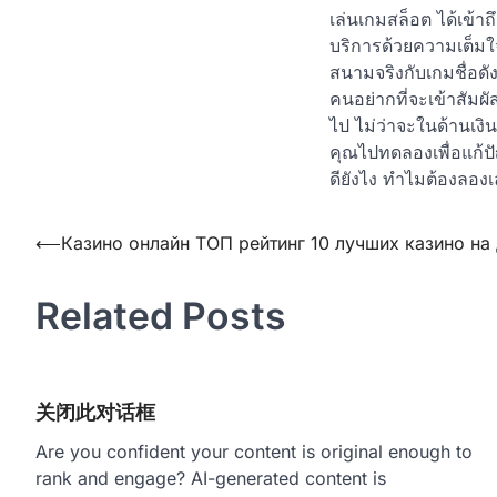
เล่นเกมสล็อต ได้เข้
บริการด้วยความเต็ม
สนามจริงกับเกมชื่อดั
คนอย่ากที่จะเข้าสัม
ไป ไม่ว่าจะในด้านเงิน
คุณไปทดลองเพื่อแก้ป
ดียังไง ทำไมต้องลองเ
Post
⟵
Казино онлайн ТОП рейтинг 10 лучших казино на 
navigation
Related Posts
关闭此对话框
Are you confident your content is original enough to
rank and engage? AI-generated content is