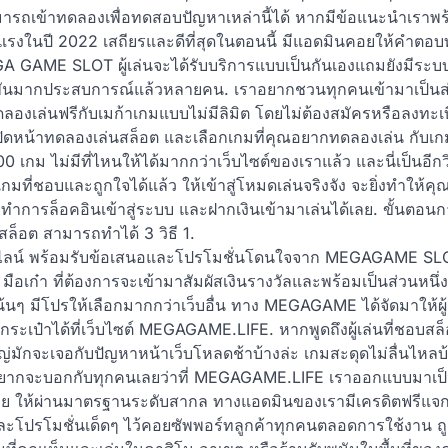
มารถเข้าทดลองเพื่อทดสอบปัญหาเหล่านี้ได้ หากมีข้อแนะนำเราพร้
ละแรงในปี 2022 เสถียรและดีที่สุดในตอนนี้ มีแอดมินคอยให้คำตอบ
A GAME SLOT ผู้เล่นจะได้รับบริการแบบเป็นกันเองแถมยังมีระบบท
ิมพันมากประสบการณ์แล้วหลายคน. เราอยากชวนทุกคนเข้ามาเป็นส่วน
ดลองเล่นฟรีกับเมก้าเกมแบบไม่มีลิมิต โดยไม่ต้องสมัครหรือลงทะเบ
ปิดหน้าทดลองเล่นสล็อต และเลือกเกมที่คุณอยากทดลองเล่น กับเกมท
00 เกม ไม่มีที่ไหนให้ได้มากกว่าเว็บไซต์ของเราแล้ว และนี่เป็นอี
ี่ชอบและถูกใจได้แล้ว ให้เข้าสู่โหมดเล่นจริงจัง จะยิ่งทำให้คุณย
! ทำการล็อคอินเข้าสู่ระบบ และฝากเงินเข้ามาเล่นได้เลย. ขั้นต
สล็อต สามารถทำได้ 3 วิธี 1.
ไลน์ พร้อมรับข้อเสนอและโปรโมชั่นโดนใจจาก MEGAGAME SL
ม่ มือเก๋า ที่ต้องการจะเข้ามาสัมผัสเงินรางวัลและพร้อมเป็นส่วนหนึ่
บเน้นๆ มีโปรให้เลือกมากกว่าเว็บอื่น ทาง MEGAGAME ได้จัดมาให้ผู
ากระเป๋าได้ที่เว็บไซต์ MEGAGAME.LIFE. หากพูดถึงผู้เล่นที่ชอบสล็อ
หญ่มักจะเจอกับปัญหาหน้าเว็บโหลดช้าบ้างล่ะ เกมสะดุดไม่ลื่นไหลบ้า
าอยากจะบอกกับทุกคนเลยว่าที่ MEGAGAME.LIFE เราออกแบบมาเป
่าย ให้ผ่านมาตรฐานระดับสากล ทางแอดมินของเรามีเครดิตฟรีแจก
ะโปรโมชั่นเด็ดๆ ไว้คอยซัพพอร์ทลูกค้าทุกคนตลอดการใช้งาน ถู