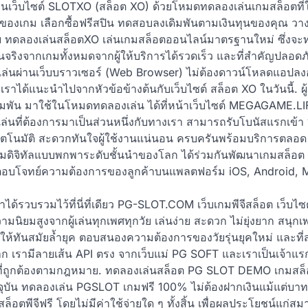
บนเว็บไซต์ SLOTXO (สล็อต XO) ด้วยโหมดทดลองเล่นเกมสล็อตที่ให
ของเกม เลือกซื้อฟรีสปิน ทดสอบลงเดิมพันตามเงินทุนของคุณ วาง
บบ ทดลองเล่นสล็อตXO เล่นเกมสล็อตออนไลน์มาตรฐานใหม่ ซึ่งจะ
นจริงจากเกมทั้งหมดจากผู้ให้บริการได้รวดเร็ว และที่สำคัญปลอด
ารเล่นผ่านเว็บบราวเซอร์ (Web Browser) ไม่ต้องดาวน์โหลดแอปลง
่เราได้แนะนำไปจากหัวข้อข้างต้นกับเว็บไซต์ สล็อต XO ในวันนี้. ผ
ิมพัน มาใช้ในโหมดทดลองเล่น ได้ที่หน้าเว็บไซต์ MEGAGAME.LIFE 
ผู้เล่นที่ต้องการมาเป็นส่วนหนึ่งกับทางเรา สามารถรับโบนัสแรกเข้
ตโนมัติ สะดวกทันใจผู้ใช้งานแน่นอน ครบครันพร้อมบริการตลอด 
มดิจิทัลแบบพกพาระดับชั้นนำของโลก ได้ร่วมกันพัฒนาเกมสล็อต 
ี่ตอบโจทย์ความต้องการของลูกค้าบนแพลตฟอร์ม iOS, Android
ได้รวบรวมไว้ที่นี่ที่เดียว PG-SLOT.COM เว็บเกมพีจีสล็อต เว็บไ
วามนิยมสูงจากผู้เล่นทุกเพศทุกวัย เล่นง่าย สะดวก ไม่ยุ่งยาก สนุกเ
ห้ทันสมัยล้ำยุค ตอบสนองความต้องการของวัยรุ่นยุคใหม่ และที
 เรามีลายเส้น API ตรง จากเว็บแม่ PG SOFT และเราเป็นเจ้าแรกเจ
ที่ถูกต้องตามกฎหมาย. ทดลองเล่นสล็อต PG SLOT DEMO เกมสล็อต
ุบัน ทดลองเล่น PGSLOT เกมฟรี 100% ไม่ต้องฝากเงินแม้แต่บาทเด
็อตพีจีฟรี โดยไม่มีค่าใช้จ่ายใด ๆ ทั้งสิ้น เพื่อผลประโยชน์แก่ส